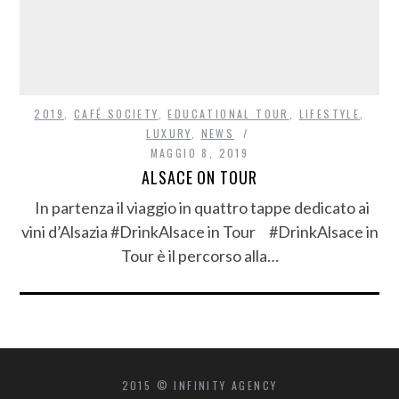
2019
,
CAFÉ SOCIETY
,
EDUCATIONAL TOUR
,
LIFESTYLE
,
LUXURY
,
NEWS
MAGGIO 8, 2019
ALSACE ON TOUR
In partenza il viaggio in quattro tappe dedicato ai
vini d’Alsazia #DrinkAlsace in Tour #DrinkAlsace in
Tour è il percorso alla…
2015 © INFINITY AGENCY