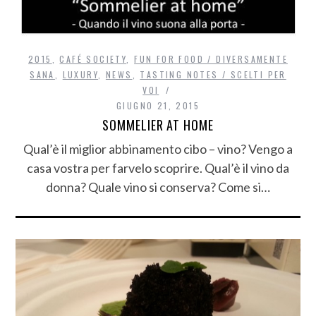
2015
,
CAFÉ SOCIETY
,
FUN FOR FOOD / DIVERSAMENTE
SANA
,
LUXURY
,
NEWS
,
TASTING NOTES / SCELTI PER
VOI
GIUGNO 21, 2015
SOMMELIER AT HOME
Qual’è il miglior abbinamento cibo – vino? Vengo a
casa vostra per farvelo scoprire. Qual’è il vino da
donna? Quale vino si conserva? Come si…