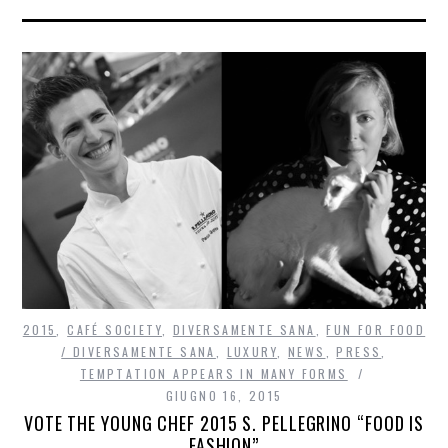
2015
,
CAFÉ SOCIETY
,
DIVERSAMENTE SANA
,
FUN FOR FOOD
/ DIVERSAMENTE SANA
,
LUXURY
,
NEWS
,
PRESS
,
TEMPTATION APPEARS IN MANY FORMS
GIUGNO 16, 2015
VOTE THE YOUNG CHEF 2015 S. PELLEGRINO “FOOD IS
FASHION”