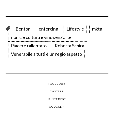
2017
 2017
Bonton
enforcing
Lifestyle
mktg
2017
non c'è cultura e vino senz'arte
2017
Piacere rallentato
Roberta Schira
Venerabile a tutti è un regio aspetto
O 2017
 2017
RE 2016
FACEBOOK
TWITTER
RE 2016
PINTEREST
E 2016
GOOGLE +