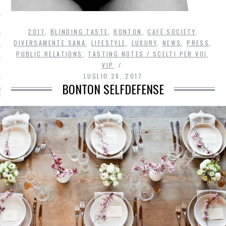
 & FRANCESCO
2017
,
BLINDING TASTE
,
BONTON
,
CAFÉ SOCIETY
,
RONI – AUTUMN STYLE
DIVERSAMENTE SANA
,
LIFESTYLE
,
LUXURY
,
NEWS
,
PRESS
,
PUBLIC RELATIONS
,
TASTING NOTES / SCELTI PER VOI
,
NG CHIAMA ITALIA.
VIP
 CHIAMA HONG KONG
LUGLIO 28, 2017
BONTON SELFDEFENSE
R, STRAVINCE. BRAVO E
ATO VINCE E DIVENTA
R SOMMELIER DEL
2019
OTIZIE DALL’AREA
MMENTI RECENTI