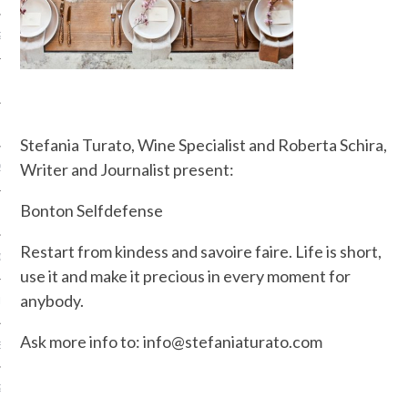
2018
2018
 2018
Stefania Turato, Wine Specialist and Roberta Schira,
Writer and Journalist present:
2018
Bonton Selfdefense
O 2018
Restart from kindess and savoire faire. Life is short,
 2018
use it and make it precious in every moment for
anybody.
RE 2017
Ask more info to: info@stefaniaturato.com
E 2017
2017