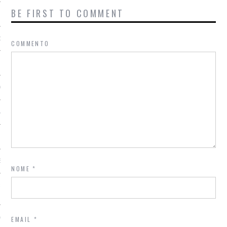
BE FIRST TO COMMENT
G TASTE
COMMENTO
OCIETY
AMENTE SANA
IONAL TOUR
EEK MILANO
NOME
*
R FOOD / DIVERSAMENTE
SALONE
EMAIL
*