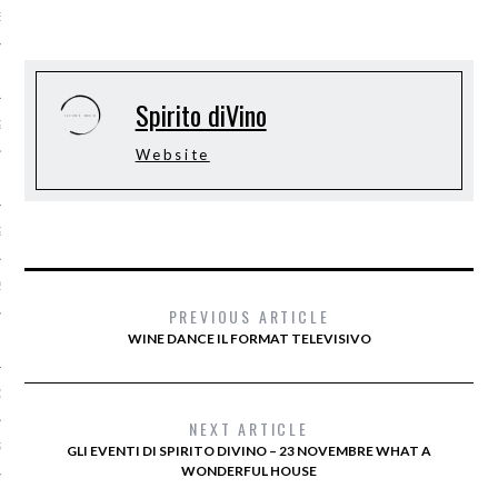
BRE 2016
 2016
Spirito diVino
2016
Website
2016
2016
2016
PREVIOUS ARTICLE
WINE DANCE IL FORMAT TELEVISIVO
O 2016
 2016
NEXT ARTICLE
RE 2015
GLI EVENTI DI SPIRITO DIVINO – 23 NOVEMBRE WHAT A
WONDERFUL HOUSE