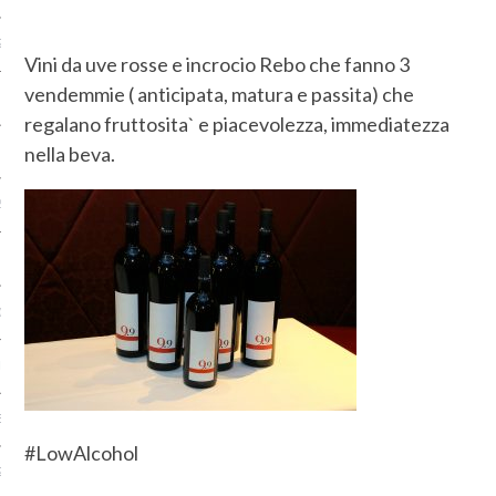
2018
Vini da uve rosse e incrocio Rebo che fanno 3
vendemmie ( anticipata, matura e passita) che
2018
regalano fruttosita` e piacevolezza, immediatezza
nella beva.
 2018
2018
O 2018
 2018
RE 2017
E 2017
#LowAlcohol
2017