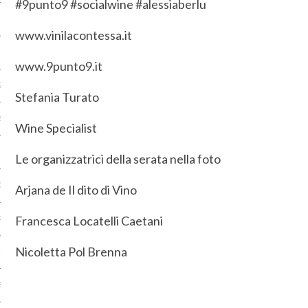
#9punto9 #socialwine #alessiaberlu
2017
www.vinilacontessa.it
 2017
www.9punto9.it
2017
Stefania Turato
2017
Wine Specialist
O 2017
Le organizzatrici della serata nella foto
 2017
Arjana de Il dito di Vino
Francesca Locatelli Caetani
RE 2016
Nicoletta Pol Brenna
RE 2016
E 2016