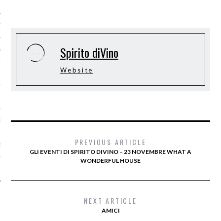
RE 2015
BRE 2015
Spirito diVino
2015
Website
2015
 2015
2015
PREVIOUS ARTICLE
2015
GLI EVENTI DI SPIRITO DIVINO – 23 NOVEMBRE WHAT A
WONDERFUL HOUSE
O 2015
NEXT ARTICLE
AMICI