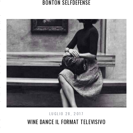
BONTON SELFDEFENSE
G TASTE
OCIETY
AMENTE SANA
IONAL TOUR
EEK MILANO
R FOOD / DIVERSAMENTE
LUGLIO 28, 2017
WINE DANCE IL FORMAT TELEVISIVO
SALONE