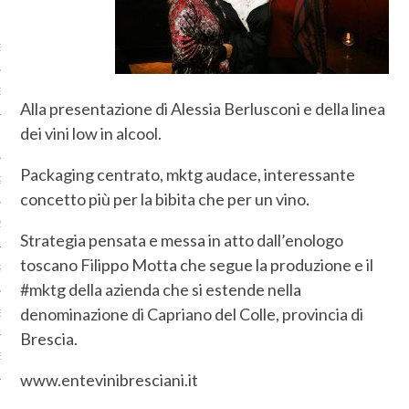
ARCHIVI
E 2019
BRE 2019
Alla presentazione di Alessia Berlusconi e della linea
dei vini low in alcool.
 2019
Packaging centrato, mktg audace, interessante
2019
concetto più per la bibita che per un vino.
2019
Strategia pensata e messa in atto dall’enologo
toscano Filippo Motta che segue la produzione e il
RE 2018
#mktg della azienda che si estende nella
denominazione di Capriano del Colle, provincia di
E 2018
Brescia.
BRE 2018
www.entevinibresciani.it
 2018