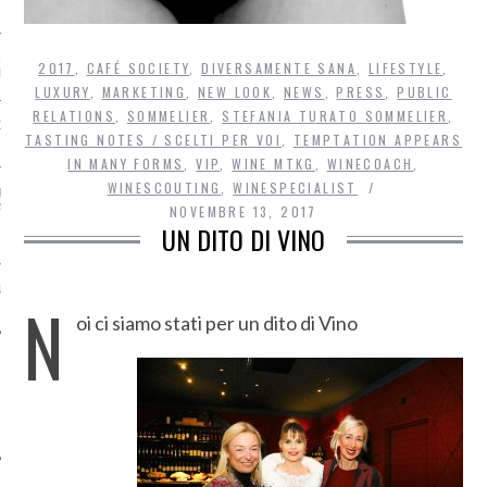
 & FRANCESCO
2017
,
CAFÉ SOCIETY
,
DIVERSAMENTE SANA
,
LIFESTYLE
,
RONI – AUTUMN STYLE
LUXURY
,
MARKETING
,
NEW LOOK
,
NEWS
,
PRESS
,
PUBLIC
RELATIONS
,
SOMMELIER
,
STEFANIA TURATO SOMMELIER
,
NG CHIAMA ITALIA.
TASTING NOTES / SCELTI PER VOI
,
TEMPTATION APPEARS
 CHIAMA HONG KONG
IN MANY FORMS
,
VIP
,
WINE MTKG
,
WINECOACH
,
WINESCOUTING
,
WINESPECIALIST
R, STRAVINCE. BRAVO E
ATO VINCE E DIVENTA
NOVEMBRE 13, 2017
R SOMMELIER DEL
UN DITO DI VINO
2019
OTIZIE DALL’AREA
N
oi ci siamo stati per un dito di Vino
MMENTI RECENTI