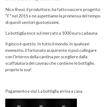
BRE 2016
Nico Rossi, il produttore, ha fatto nascere progetto
“F” nel 2015 e ne aspettiamo la promessa del tempo
 2016
di questi sentori gustosissimi.
2016
La bottiglia esce sul mercato a 1000 euro cadauna.
2016
Il gioco è questo. In tutto il mondo, in qualsiasi
momento, il fortunato acquirente si può collegare
2016
con l’interno della cantina per scegliere dalla
2016
scaffalatura del caveau che contiene le bottiglie,
proprio la sua!
O 2016
 2016
Pagamento e via! La bottiglia arriva a casa.
RE 2015