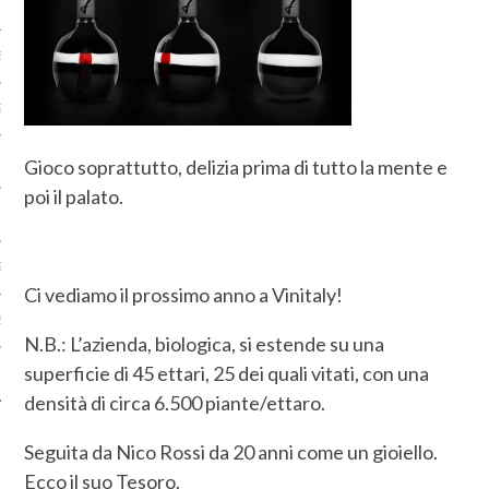
RE 2015
BRE 2015
2015
2015
Gioco soprattutto, delizia prima di tutto la mente e
poi il palato.
 2015
2015
Ci vediamo il prossimo anno a Vinitaly!
2015
N.B.: L’azienda, biologica, si estende su una
superficie di 45 ettari, 25 dei quali vitati, con una
O 2015
densità di circa 6.500 piante/ettaro.
Seguita da Nico Rossi da 20 anni come un gioiello.
Ecco il suo Tesoro.