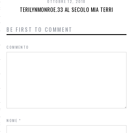
OTTOBRE 12, 2018
TERILYNMONROE.33 AL SECOLO MIA TERRI
GORIZED
Y
BE FIRST TO COMMENT
COMMENTO
IN PUGLIA
ME
TKG
RAINING
ACH
NOME
*
OUTING