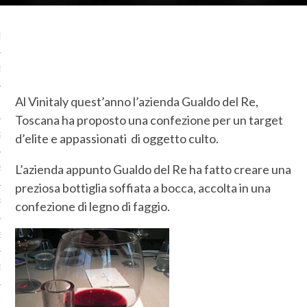
ARCHIVI
E 2019
BRE 2019
Al Vinitaly quest’anno l’azienda Gualdo del Re,
 2019
Toscana ha proposto una confezione per un target
d’elite e appassionati di oggetto culto.
2019
L’azienda appunto Gualdo del Re ha fatto creare una
2019
preziosa bottiglia soffiata a bocca, accolta in una
RE 2018
confezione di legno di faggio.
E 2018
BRE 2018
 2018