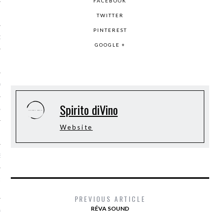
FACEBOOK
TWITTER
PINTEREST
G TASTE
GOOGLE +
OCIETY
Spirito diVino
AMENTE SANA
Website
IONAL TOUR
EEK MILANO
R FOOD / DIVERSAMENTE
PREVIOUS ARTICLE
RÉVA SOUND
SALONE