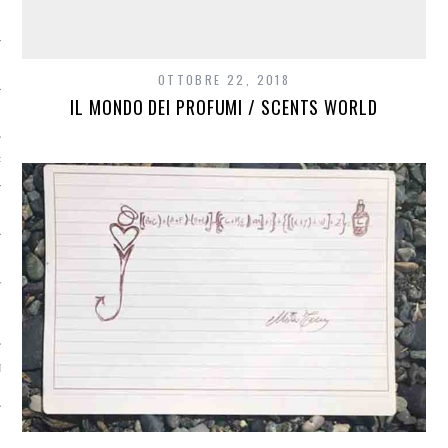
MARELLA
OTTOBRE 22, 2018
IL MONDO DEI PROFUMI / SCENTS WORLD
 RELATIONS
IER
IA TURATO SOMMELIER
 NOTES / SCELTI PER
TION APPEARS IN MANY
AL