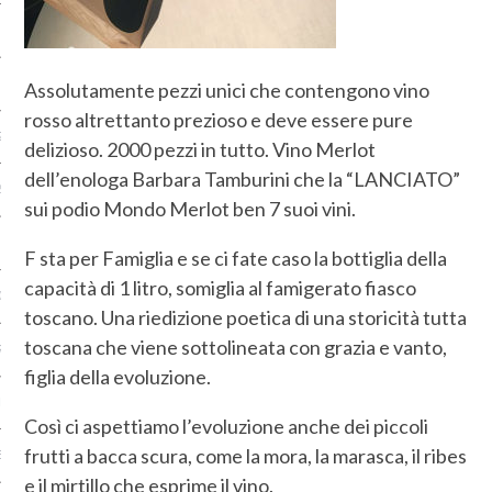
2017
 2017
Assolutamente pezzi unici che contengono vino
rosso altrettanto prezioso e deve essere pure
2017
delizioso. 2000 pezzi in tutto. Vino Merlot
dell’enologa Barbara Tamburini che la “LANCIATO”
2017
sui podio Mondo Merlot ben 7 suoi vini.
O 2017
F sta per Famiglia e se ci fate caso la bottiglia della
capacità di 1 litro, somiglia al famigerato fiasco
 2017
toscano. Una riedizione poetica di una storicità tutta
toscana che viene sottolineata con grazia e vanto,
RE 2016
figlia della evoluzione.
RE 2016
Così ci aspettiamo l’evoluzione anche dei piccoli
frutti a bacca scura, come la mora, la marasca, il ribes
E 2016
e il mirtillo che esprime il vino.