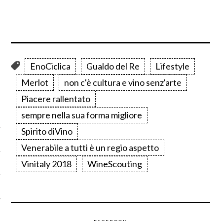
EnoCiclica
Gualdo del Re
Lifestyle
Merlot
non c'è cultura e vino senz'arte
CATEGORIE
Piacere rallentato
sempre nella sua forma migliore
Spirito diVino
Venerabile a tutti è un regio aspetto
Vinitaly 2018
WineScouting